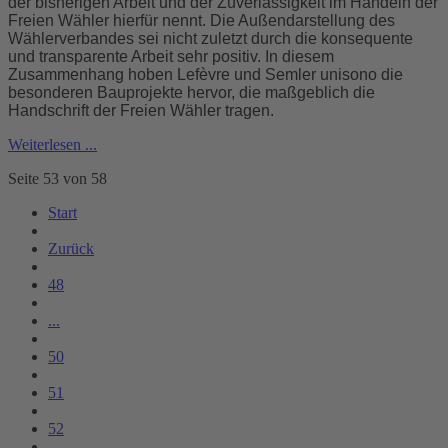
der bisherigen Arbeit und der Zuverlässigkeit im Handeln der
Freien Wähler hierfür nennt. Die Außendarstellung des
Wählerverbandes sei nicht zuletzt durch die konsequente
und transparente Arbeit sehr positiv. In diesem
Zusammenhang hoben Lefèvre und Semler unisono die
besonderen Bauprojekte hervor, die maßgeblich die
Handschrift der Freien Wähler tragen.
Weiterlesen ...
Seite 53 von 58
Start
Zurück
48
...
50
51
52