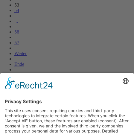
53
54
...
56
57
Weiter
Ende
Online-Sprechstunde
Onlinesprechstunde mit Fraktionsvorsitzende Dunja Boch nach
Absprache.
Bei Interesse schreiben Sie bitte uns bitte eine
E-Mail
.
Termine
24.07.2026, ab 18.00 Uhr: