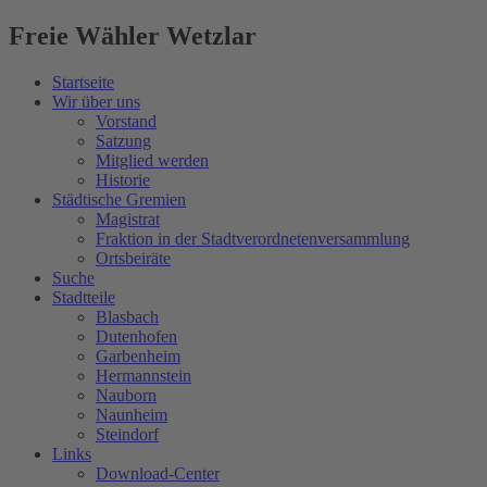
Freie Wähler Wetzlar
Startseite
Wir über uns
Vorstand
Satzung
Mitglied werden
Historie
Städtische Gremien
Magistrat
Fraktion in der Stadtverordnetenversammlung
Ortsbeiräte
Suche
Stadtteile
Blasbach
Dutenhofen
Garbenheim
Hermannstein
Nauborn
Naunheim
Steindorf
Links
Download-Center