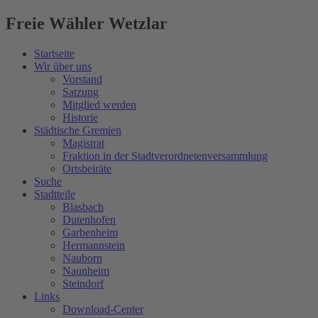
Freie Wähler Wetzlar
Startseite
Wir über uns
Vorstand
Satzung
Mitglied werden
Historie
Städtische Gremien
Magistrat
Fraktion in der Stadtverordnetenversammlung
Ortsbeiräte
Suche
Stadtteile
Blasbach
Dutenhofen
Garbenheim
Hermannstein
Nauborn
Naunheim
Steindorf
Links
Download-Center