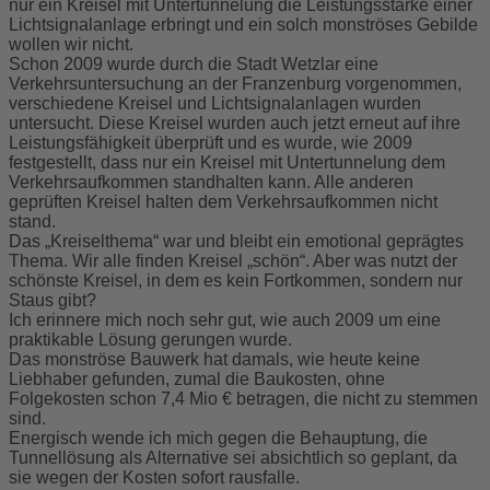
nur ein Kreisel mit Untertunnelung die Leistungsstärke einer
Lichtsignalanlage erbringt und ein solch monströses Gebilde
wollen wir nicht.
Schon 2009 wurde durch die Stadt Wetzlar eine
Verkehrsuntersuchung an der Franzenburg vorgenommen,
verschiedene Kreisel und Lichtsignalanlagen wurden
untersucht. Diese Kreisel wurden auch jetzt erneut auf ihre
Leistungsfähigkeit überprüft und es wurde, wie 2009
festgestellt, dass nur ein Kreisel mit Untertunnelung dem
Verkehrsaufkommen standhalten kann. Alle anderen
geprüften Kreisel halten dem Verkehrsaufkommen nicht
stand.
Das „Kreiselthema“ war und bleibt ein emotional geprägtes
Thema. Wir alle finden Kreisel „schön“. Aber was nutzt der
schönste Kreisel, in dem es kein Fortkommen, sondern nur
Staus gibt?
Ich erinnere mich noch sehr gut, wie auch 2009 um eine
praktikable Lösung gerungen wurde.
Das monströse Bauwerk hat damals, wie heute keine
Liebhaber gefunden, zumal die Baukosten, ohne
Folgekosten schon 7,4 Mio € betragen, die nicht zu stemmen
sind.
Energisch wende ich mich gegen die Behauptung, die
Tunnellösung als Alternative sei absichtlich so geplant, da
sie wegen der Kosten sofort rausfalle.