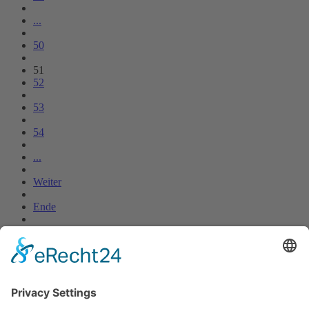
...
50
51
52
53
54
...
Weiter
Ende
Online-Sprechstunde
Onlinesprechstunde mit Fraktionsvorsitzende Dunja Boch nach
Absprache.
Bei Interesse schreiben Sie bitte uns bitte eine
E-Mail
.