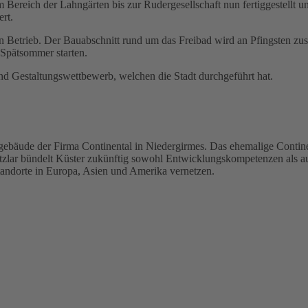
ereich der Lahngärten bis zur Rudergesellschaft nun fertiggestellt u
rt.
 in Betrieb. Der Bauabschnitt rund um das Freibad wird an Pfingsten z
 Spätsommer starten.
nd Gestaltungswettbewerb, welchen die Stadt durchgeführt hat.
gebäude der Firma Continental in Niedergirmes. Das ehemalige Conti
lar bündelt Küster zukünftig sowohl Entwicklungskompetenzen als auc
tandorte in Europa, Asien und Amerika vernetzen.