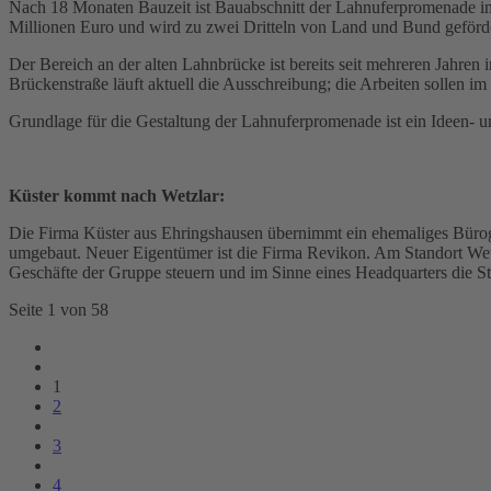
Nach 18 Monaten Bauzeit ist Bauabschnitt der Lahnuferpromenade im B
Millionen Euro und wird zu zwei Dritteln von Land und Bund geförde
Der Bereich an der alten Lahnbrücke ist bereits seit mehreren Jahren
Brückenstraße läuft aktuell die Ausschreibung; die Arbeiten sollen im
Grundlage für die Gestaltung der Lahnuferpromenade ist ein Ideen- u
Küster kommt nach Wetzlar:
Die Firma Küster aus Ehringshausen übernimmt ein ehemaliges Büro
umgebaut. Neuer Eigentümer ist die Firma Revikon. Am Standort Wetz
Geschäfte der Gruppe steuern und im Sinne eines Headquarters die S
Seite 1 von 58
1
2
3
4