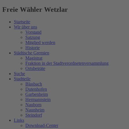
Freie Wähler Wetzlar
Startseite
Wir über uns
Vorstand
Satzung
Mitglied werden
Historie
Städtische Gremien
Magistrat
Fraktion in der Stadtverordnetenversammlung
Ortsbeiräte
Suche
Stadtteile
Blasbach
Dutenhofen
Garbenheim
Hermannstein
Nauborn
Naunheim
Steindorf
Links
Download-Center