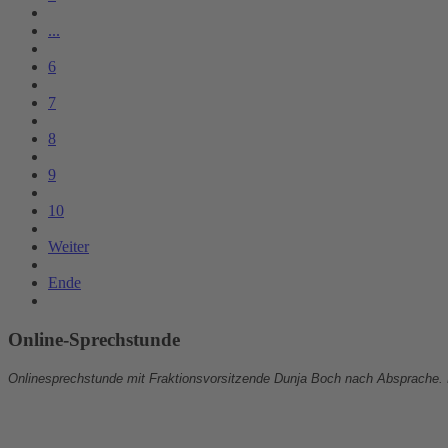
...
6
7
8
9
10
Weiter
Ende
Online-Sprechstunde
Onlinesprechstunde mit Fraktionsvorsitzende Dunja Boch nach Absprache.