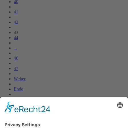
40
41
42
43
44
...
46
47
Weiter
Ende
Online-Sprechstunde
Onlinesprechstunde mit Fraktionsvorsitzende Dunja Boch nach
Absprache.
Bei Interesse schreiben Sie bitte uns bitte eine
E-Mail
.