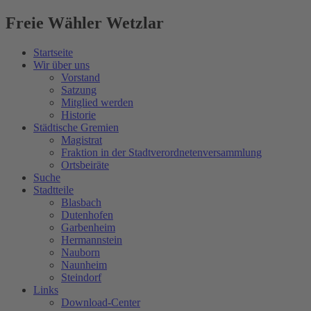
Freie Wähler Wetzlar
Startseite
Wir über uns
Vorstand
Satzung
Mitglied werden
Historie
Städtische Gremien
Magistrat
Fraktion in der Stadtverordnetenversammlung
Ortsbeiräte
Suche
Stadtteile
Blasbach
Dutenhofen
Garbenheim
Hermannstein
Nauborn
Naunheim
Steindorf
Links
Download-Center