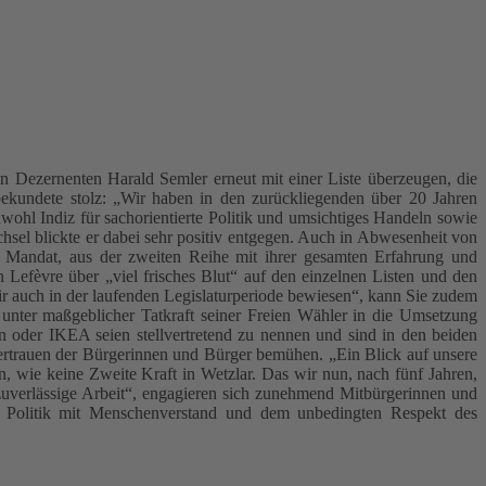
n Dezernenten Harald Semler erneut mit einer Liste überzeugen, die
bekundete stolz: „Wir haben in den zurückliegenden über 20 Jahren
wohl Indiz für sachorientierte Politik und umsichtiges Handeln sowie
sel blickte er dabei sehr positiv entgegen. Auch in Abwesenheit von
e Mandat, aus der zweiten Reihe mit ihrer gesamten Erfahrung und
h Lefèvre über „viel frisches Blut“ auf den einzelnen Listen und den
ir auch in der laufenden Legislaturperiode bewiesen“, kann Sie zudem
unter maßgeblicher Tatkraft seiner Freien Wähler in die Umsetzung
n oder IKEA seien stellvertretend zu nennen und sind in den beiden
rtrauen der Bürgerinnen und Bürger bemühen. „Ein Blick auf unsere
en, wie keine Zweite Kraft in Wetzlar. Das wir nun, nach fünf Jahren,
d zuverlässige Arbeit“, engagieren sich zunehmend Mitbürgerinnen und
te Politik mit Menschenverstand und dem unbedingten Respekt des