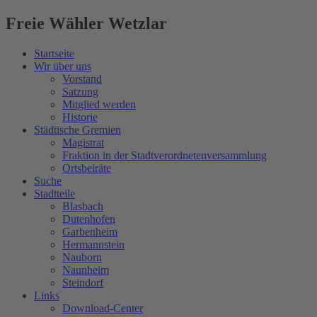
Freie Wähler Wetzlar
Startseite
Wir über uns
Vorstand
Satzung
Mitglied werden
Historie
Städtische Gremien
Magistrat
Fraktion in der Stadtverordnetenversammlung
Ortsbeiräte
Suche
Stadtteile
Blasbach
Dutenhofen
Garbenheim
Hermannstein
Nauborn
Naunheim
Steindorf
Links
Download-Center