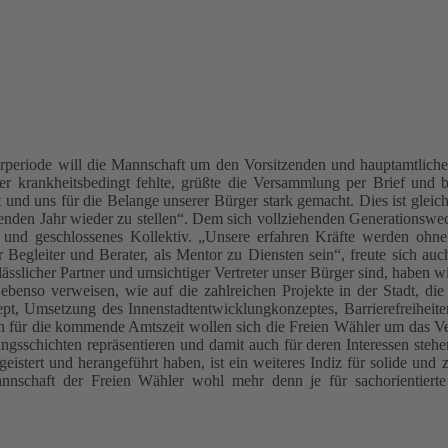
urperiode will die Mannschaft um den Vorsitzenden und hauptamtliche
der krankheitsbedingt fehlte, grüßte die Versammlung per Brief und 
 und uns für die Belange unserer Bürger stark gemacht. Dies ist gleich
enden Jahr wieder zu stellen“. Dem sich vollziehenden Generationswech
es und geschlossenes Kollektiv. „Unsere erfahren Kräfte werden ohn
 Begleiter und Berater, als Mentor zu Diensten sein“, freute sich auc
sslicher Partner und umsichtiger Vertreter unser Bürger sind, haben w
enso verweisen, wie auf die zahlreichen Projekte in der Stadt, die 
ept, Umsetzung des Innenstadtentwicklungkonzeptes, Barrierefreiheite
 für die kommende Amtszeit wollen sich die Freien Wähler um das Ve
ungsschichten repräsentieren und damit auch für deren Interessen steh
egeistert und herangeführt haben, ist ein weiteres Indiz für solide un
Mannschaft der Freien Wähler wohl mehr denn je für sachorientier