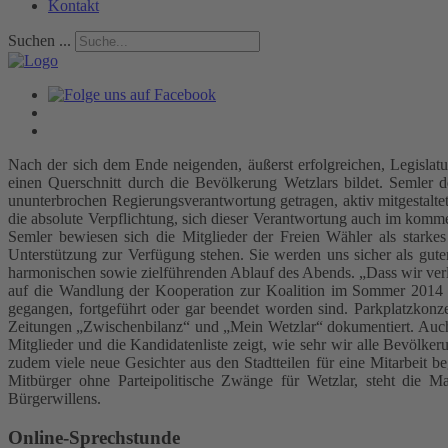
Kontakt
Suchen ...
Nach der sich dem Ende neigenden, äußerst erfolgreichen, Legislat
einen Querschnitt durch die Bevölkerung Wetzlars bildet. Semler 
ununterbrochen Regierungsverantwortung getragen, aktiv mitgestaltet
die absolute Verpflichtung, sich dieser Verantwortung auch im komm
Semler bewiesen sich die Mitglieder der Freien Wähler als stark
Unterstützung zur Verfügung stehen. Sie werden uns sicher als guter
harmonischen sowie zielführenden Ablauf des Abends. „Dass wir verlä
auf die Wandlung der Kooperation zur Koalition im Sommer 2014 eb
gegangen, fortgeführt oder gar beendet worden sind. Parkplatzkonz
Zeitungen „Zwischenbilanz“ und „Mein Wetzlar“ dokumentiert. Auch
Mitglieder und die Kandidatenliste zeigt, wie sehr wir alle Bevölker
zudem viele neue Gesichter aus den Stadtteilen für eine Mitarbeit b
Mitbürger ohne Parteipolitische Zwänge für Wetzlar, steht die 
Bürgerwillens.
Online-Sprechstunde